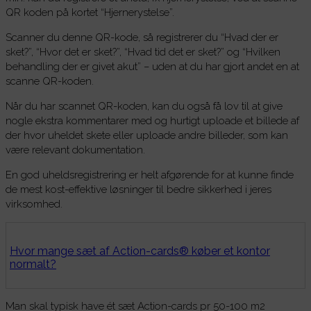
QR koden på kortet “Hjernerystelse”.
Scanner du denne QR-kode, så registrerer du “Hvad der er
sket?”, “Hvor det er sket?”, “Hvad tid det er sket?” og “Hvilken
behandling der er givet akut” – uden at du har gjort andet en at
scanne QR-koden.
Når du har scannet QR-koden, kan du også få lov til at give
nogle ekstra kommentarer med og hurtigt uploade et billede af
der hvor uheldet skete eller uploade andre billeder, som kan
være relevant dokumentation.
En god uheldsregistrering er helt afgørende for at kunne finde
de mest kost-effektive løsninger til bedre sikkerhed i jeres
virksomhed.
Hvor mange sæt af Action-cards® køber et kontor
normalt?
Man skal typisk have ét sæt Action-cards pr 50-100 m2