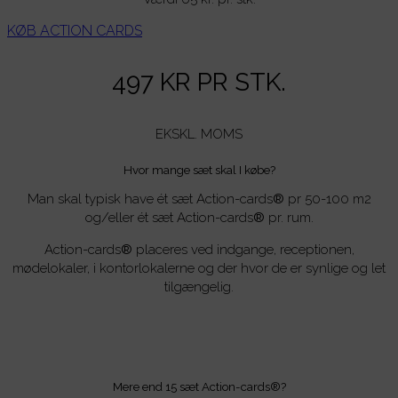
KØB ACTION CARDS
497 KR PR STK.
EKSKL. MOMS
Hvor mange sæt skal I købe?
Man skal typisk have ét sæt Action-cards
®
pr 50-100 m2
og/eller ét sæt Action-cards
®
pr. rum.
Action-cards
®
placeres ved indgange, receptionen,
mødelokaler, i kontorlokalerne og der hvor de er synlige og let
tilgængelig.
Mere end 15 sæt Action-cards®?