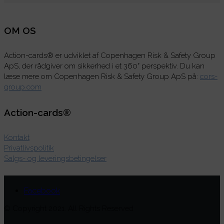
OM OS
Action-cards® er udviklet af Copenhagen Risk & Safety Group
ApS, der rådgiver om sikkerhed i et 360° perspektiv. Du kan
læse mere om Copenhagen Risk & Safety Group ApS på:
cors-
group.com
Action-cards®
Kontakt
Privatlivspolitik
Salgs- og leveringsbetingelser
Facebook
© Copyright 2021. All Rights Reserved