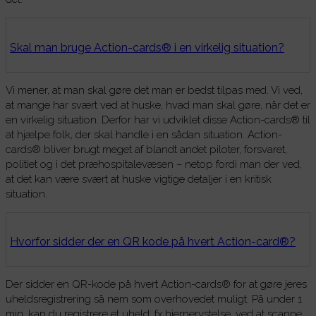
Skal man bruge Action-cards® i en virkelig situation?
Vi mener, at man skal gøre det man er bedst tilpas med. Vi ved,
at mange har svært ved at huske, hvad man skal gøre, når det er
en virkelig situation. Derfor har vi udviklet disse Action-cards® til
at hjælpe folk, der skal handle i en sådan situation. Action-
cards® bliver brugt meget af blandt andet piloter, forsvaret,
politiet og i det præhospitalevæsen – netop fordi man der ved,
at det kan være svært at huske vigtige detaljer i en kritisk
situation.
Hvorfor sidder der en QR kode på hvert Action-card®?
Der sidder en QR-kode på hvert Action-cards® for at gøre jeres
uheldsregistrering så nem som overhovedet muligt. På under 1
min. kan du registrere et uheld, fx hjernerystelse, ved at scanne