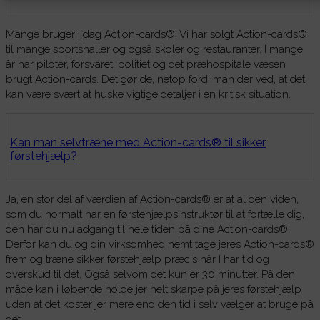
Mange bruger i dag Action-cards®. Vi har solgt Action-cards®
til mange sportshaller og også skoler og restauranter. I mange
år har piloter, forsvaret, politiet og det præhospitale væsen
brugt Action-cards. Det gør de, netop fordi man der ved, at det
kan være svært at huske vigtige detaljer i en kritisk situation.
Kan man selvtræne med Action-cards® til sikker
førstehjælp?
Ja, en stor del af værdien af Action-cards® er at al den viden,
som du normalt har en førstehjælpsinstruktør til at fortælle dig,
den har du nu adgang til hele tiden på dine Action-cards®.
Derfor kan du og din virksomhed nemt tage jeres Action-cards®
frem og træne sikker førstehjælp præcis når I har tid og
overskud til det. Også selvom det kun er 30 minutter. På den
måde kan i løbende holde jer helt skarpe på jeres førstehjælp
uden at det koster jer mere end den tid i selv vælger at bruge på
det.