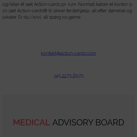
og/eller ét sæt Action-cards pr. rum. Normalt køber et kontor 5-
10 sæt Action-cards® til sikker førstehjælp, alt efter størrelse og
lokaler. Er du i tvivl, så spørg os gerne.
kontakt@action-cards.com
+45 2275 6975
MEDICAL
ADVISORY BOARD