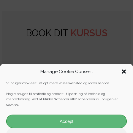
BOOK DIT
KURSUS
Manage Cookie Consent
LEGOLAND
Vi bruger cookies til at optimere vores websted og vores service.
Nogle bruges til statistik og andre til tilpasning af indhold og
Vi afholder ORC-familiekursus* i
Legoland
den
3. okotober
markedsføring. Ved at klikke 'Accepter alle' accepterer du brugen af
2021
kl 9:00 til 11:00. I får:
cookies.
2 timers ORC-familiekursus med erfaren ORC-
instruktør.
Accept
Børnene i familien får hver et
AC-HERO-BADGE
som
bevis på, at de kan førstehjælpe og endda kan redde