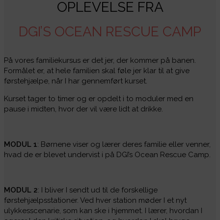
OPLEVELSE FRA
DGI’S OCEAN RESCUE CAMP
På vores familiekursus er det jer, der kommer på banen.
Formålet er, at hele familien skal føle jer klar til at give
førstehjælpe, når I har gennemført kurset.
Kurset tager to timer og er opdelt i to moduler med en
pause i midten, hvor der vil være lidt at drikke.
MODUL 1
: Børnene viser og lærer deres familie eller venner,
hvad de er blevet undervist i på DGI’s Ocean Rescue Camp.
MODUL 2
: I bliver I sendt ud til de forskellige
førstehjælpsstationer. Ved hver station møder I et nyt
ulykkesscenarie, som kan ske i hjemmet. I lærer, hvordan I