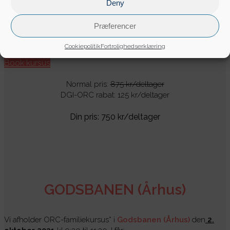
Deny
liv.
Fri adgang til
Legoland
samme dag (alle kørende
aktiviteter undtagen Trafikskolen).
Præferencer
Meget mere af den gode DGI Ocean Rescue Camp
oplevelse!
Cookiepolitik
Fortrolighedserklæring
Book kursus
Normal pris:
875 kr/deltager
DGI-ORC rabat: 125 kr/deltager
Din pris: 750 kr/deltager
GODSBANEN (Århus)
Vi afholder ORC-familiekursus* i
Godsbanen (Århus)
den
2.