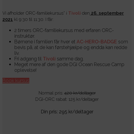
Vi afholder ORC-familiekursus* i
Tivoli
den
26. september
2021
kl 9:30 til 11:30. I får:
2 timers ORC-familiekursus med erfaren ORC-
instruktør.
Børnene i familien får hver et
AC-HERO-BADGE
som
bevis på, at de kan førstehjælpe og endda kan redde
liv.
Fri adgang til
Tivoli
samme dag.
Meget mere af den gode DGI Ocean Rescue Camp
oplevelse!
Book kursus
Normal pris:
420 kr/deltager
DGI-ORC rabat: 125 kr/deltager
Din pris: 295 kr/deltager