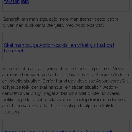
førstehjælp
Generelt kan man sige, at jo mere man træner, desto bedre
bliver man til sikker førstehjælp med Action-cards®.
Skal man bruge Action-cards i en virkelig situation i
hjemmet
Vi mener, at man skal gøre det man er bedst tilpas med. Vi ved,
at mange har svært ved at huske, hvad man skal gøre, når det er
en virkelig situation. Derfor har vi udviklet disse Action-cards® til
at hjælpe folk, der skal handle i en sådan situation. Action-
cards® bliver brugt meget af blandt andet piloter, forsvaret,
politiet og i det præhospitalevæsen – netop fordi man der ved,
at det kan være svært at huske vigtige detaljer i en kritisk
situation.
Hvordan sikres det faglige indhold af Action-cards