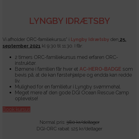
LYNGBY IDRÆTSBY
Vi afholder ORC-familiekursus* i
Lyngby Idrætsby
den
25.
september 2021
kl 9:30 til 11:30. I får:
2 timers ORC-familiekursus med erfaren ORC-
instruktør.
Børnene i familien får hver et
AC-HERO-BADGE
som
bevis på, at de kan førstehjælpe og endda kan redde
liv.
Mulighed for en familietur i Lyngby svømmehal.
Meget mere af den gode DGI Ocean Rescue Camp
oplevelse!
Book kursus
Normal pris:
380 kr/deltager
DGI-ORC rabat: 125 kr/deltager