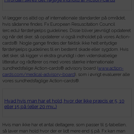
Vi lægger os altid op af internationale standarder på området,
hvis sådanne findes. Fx European Resuscitation Council
(erc.edu) førstehjælps guidelines. Disse bliver jævnligt opdateret
og når det sker, så opdaterer vi også indholdet på vores Action-
cards®. Nogle gange findes der faktisk ikke helt entydige
førstehjælps guidelines til en bestemt skade eller sygdom. Hvis
det sker, så kigger vi ekstra grundigt i den videnskabelige
litteratur og rådfører os med vores stærke internationale
sundhedsfalige Action-cards® advisory board (
www.action-
cards.com/medical-advisory-board
), som i øvrigt evaluerer alle
vores sundhedsfaglige Action-cards®.
Hvad hvis man har et hold, hvor der ikke præcis er 5, 10
eller 15 på (eller 20 mv…)
Hvis man ikke har et antal deltagere, som passer til 5-tabellen,
så laver man hold hvor der er lidt mere end 5 på. Fx kan man