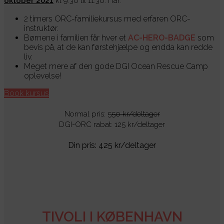
oktober 2021
kl 9:30 til 11:30. I får:
2 timers ORC-familiekursus med erfaren ORC-
instruktør.
Børnene i familien får hver et
AC-HERO-BADGE
som
bevis på, at de kan førstehjælpe og endda kan redde
liv.
Meget mere af den gode DGI Ocean Rescue Camp
oplevelse!
Book kursus
Normal pris: 5
50 kr/deltager
DGI-ORC rabat: 125 kr/deltager
Din pris: 425 kr/deltager
TIVOLI I KØBENHAVN