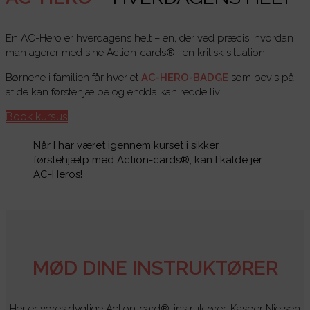
En AC-Hero er hverdagens helt – en, der ved præcis, hvordan
man agerer med sine Action-cards® i en kritisk situation.
Børnene i familien får hver et
AC-HERO-BADGE
som bevis på,
at de kan førstehjælpe og endda kan redde liv.
Book kursus
Når I har været igennem kurset i sikker
førstehjælp med Action-cards®, kan I kalde jer
AC-Heros!
MØD DINE INSTRUKTØRER
Her er vores dygtige Action-card®-instruktører, Kasper Nielsen