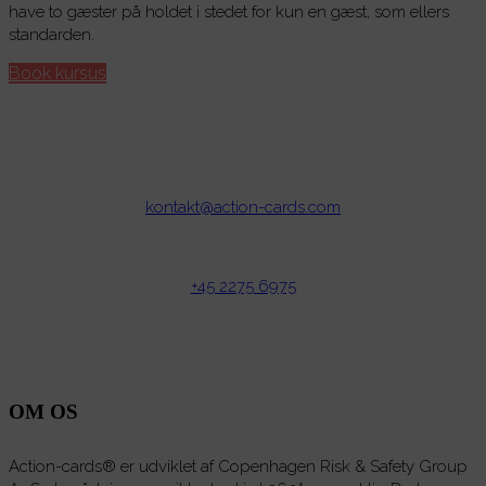
have to gæster på holdet i stedet for kun en gæst, som ellers
standarden.
Book kursus
kontakt@action-cards.com
+45 2275 6975
OM OS
Action-cards® er udviklet af Copenhagen Risk & Safety Group