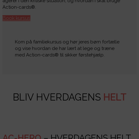
agerer I den kritiske situation, og hvordan I skal bruge
Action-cards®.
Book kursus
Kom på familiekursus og hør jeres børn fortælle
og vise hvordan de har lært at lege og træne
med Action-cards® til sikker førstehjælp.
BLIV HVERDAGENS
HELT
AC-HERO
– HVERDAGENS HELT