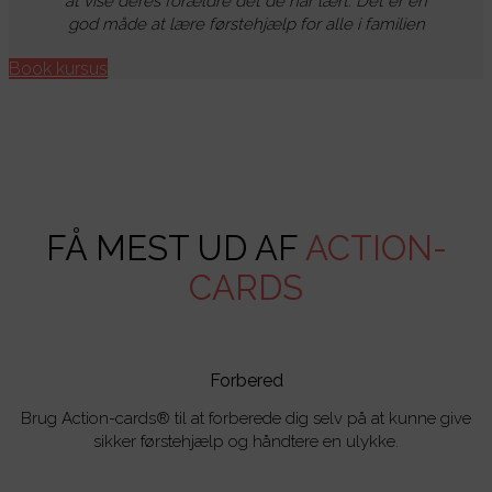
at vise deres forældre det de har lært. Det er en
god måde at lære førstehjælp for alle i familien
Book kursus
FÅ MEST UD AF
ACTION-
CARDS
Forbered
Brug Action-cards® til at forberede dig selv på at kunne give
sikker førstehjælp og håndtere en ulykke.