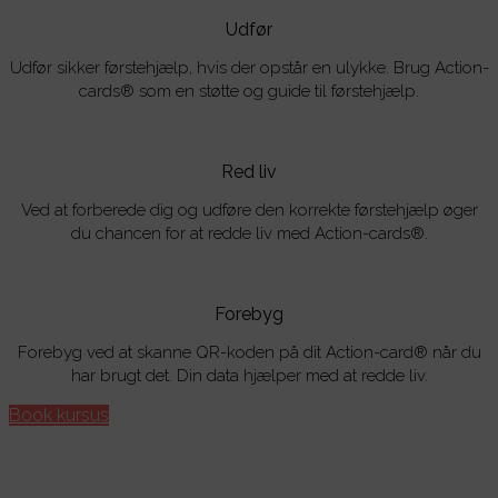
Udfør
Udfør sikker førstehjælp, hvis der opstår en ulykke. Brug Action-
cards® som en støtte og guide til førstehjælp.
Red liv
Ved at forberede dig og udføre den korrekte førstehjælp øger
du chancen for at redde liv med Action-cards®.
Forebyg
Forebyg ved at skanne QR-koden på dit Action-card® når du
har brugt det. Din data hjælper med at redde liv.
Book kursus